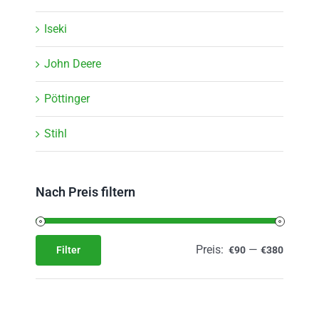
Iseki
John Deere
Pöttinger
Stihl
Nach Preis filtern
Preis:
—
Filter
€90
€380
Min.
Max.
Preis
Preis