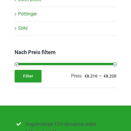
Pöttinger
Stihl
Nach Preis filtern
Preis:
—
Filter
€8.210
€8.220
Min.
Max.
Preis
Preis
Regelmäßige TÜV-Abnahme jeden