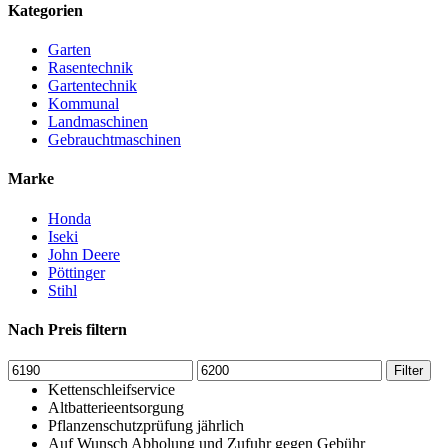
Kategorien
Garten
Rasentechnik
Gartentechnik
Kommunal
Landmaschinen
Gebrauchtmaschinen
Marke
Honda
Iseki
John Deere
Pöttinger
Stihl
Nach Preis filtern
Min.
Max.
Filter
Preis
Preis
Kettenschleifservice
Altbatterieentsorgung
Pflanzenschutzprüfung jährlich
Auf Wunsch Abholung und Zufuhr gegen Gebühr