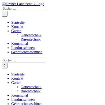
Zum
Inhalt
Suche
springen
nach:
Startseite
Kontakt
Garten
Gartentechnik
Rasentechnik
Kommunal
Landmaschinen
Gebrauchtmaschinen
Suche
nach:
Startseite
Kontakt
Garten
Gartentechnik
Rasentechnik
Kommunal
Landmaschinen
Gebrauchtmaschinen