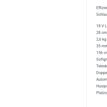
Effizi
Schla
18 V L
28 cm 
2,6 kg
35 mm
156 c
Softgr
Telesk
Doppe
Autom
Husqv
Platz