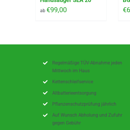
Handsauger SEA 20
BG
€
99,00
€
6
ab
Regelmäßige TÜV-Abnahme jeden
Mittwoch im Haus
Kettenschleifservice
Altbatterieentsorgung
Pflanzenschutzprüfung jährlich
Auf Wunsch Abholung und Zufuhr
gegen Gebühr