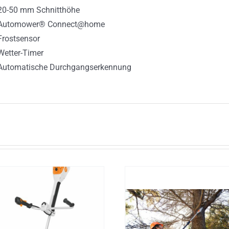
20-50 mm Schnitthöhe
Automower® Connect@home
Frostsensor
Wetter-Timer
Automatische Durchgangserkennung