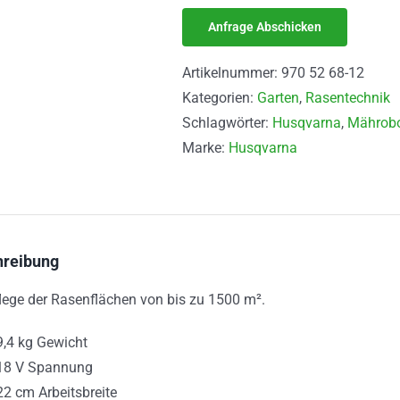
Artikelnummer:
970 52 68-12
Kategorien:
Garten
,
Rasentechnik
Schlagwörter:
Husqvarna
,
Mährobo
Marke:
Husqvarna
hreibung
lege der Rasenflächen von bis zu 1500 m².
9,4 kg Gewicht
18 V Spannung
22 cm Arbeitsbreite