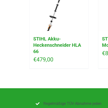
STIHL Akku-
ST
Heckenschneider HLA
Mo
66
€
8
€
479,00
Regelmäßige TÜV-Abnahme jeden