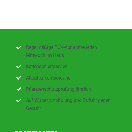
Regelmäßige TÜV-Abnahme jeden
Mittwoch im Haus
Kettenschleifservice
Altbatterieentsorgung
Pflanzenschutzprüfung jährlich
Auf Wunsch Abholung und Zufuhr gegen
Gebühr