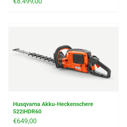
€
8.499,00
Husqvarna Akku-Heckenschere
522iHDR60
€
649,00