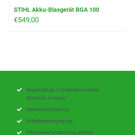
STIHL Akku-Blasgerät BGA 100
€
549,00
Regelmäßige TÜV-Abnahme jeden
Mittwoch im Haus
Kettenschleifservice
Altbatterieentsorgung
Pflanzenschutzprüfung jährlich