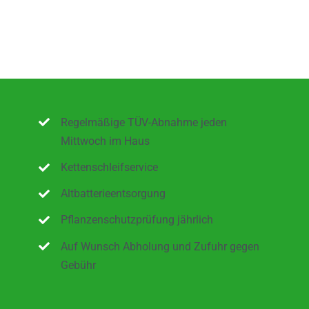
Regelmäßige TÜV-Abnahme jeden
Mittwoch im Haus
Kettenschleifservice
Altbatterieentsorgung
Pflanzenschutzprüfung jährlich
Auf Wunsch Abholung und Zufuhr gegen
Gebühr