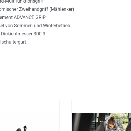
d-Multifunktionsgriff
omischer Zweihandgriff (Mählenker)
element ADVANCE GRIP
el von Sommer- und Winterbetrieb
 Dickichtmesser 300-3
schultergurt