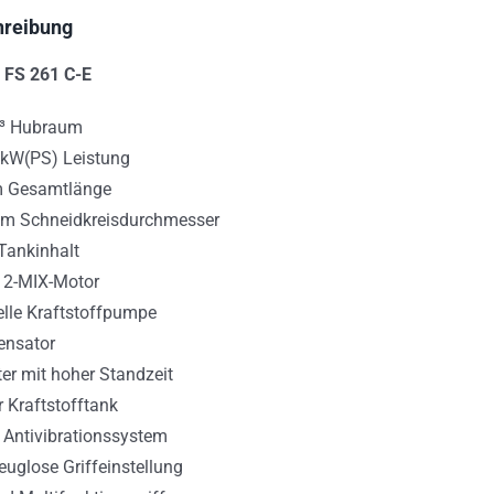
hreibung
 FS 261 C-E
³ Hubraum
 kW(PS) Leistung
m Gesamtlänge
m Schneidkreisdurchmesser
 Tankinhalt
 2-MIX-Motor
lle Kraftstoffpumpe
nsator
lter mit hoher Standzeit
 Kraftstofftank
 Antivibrationssystem
uglose Griffeinstellung