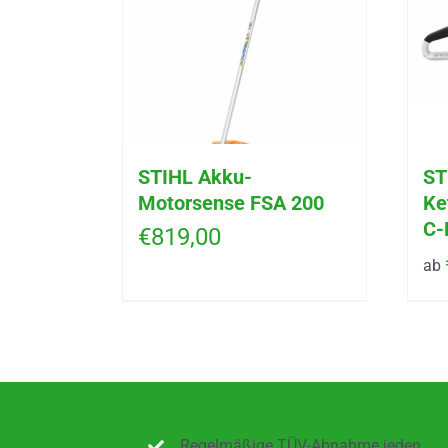
STIHL Akku-
ST
Motorsense FSA 200
Ke
C-
€
819,00
ab
Regelmäßige TÜV-Abnahme jeden