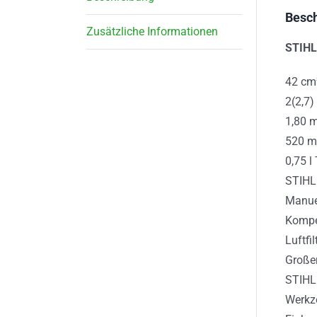
Besc
Zusätzliche Informationen
STIHL
42 cm
2(2,7)
1,80 
520 m
0,75 l
STIHL
Manue
Kompe
Luftfi
Großer
STIHL
Werkze