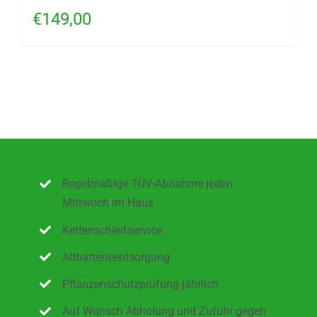
€
149,00
Regelmäßige TÜV-Abnahme jeden
Mittwoch im Haus
Kettenschleifservice
Altbatterieentsorgung
Pflanzenschutzprüfung jährlich
Auf Wunsch Abholung und Zufuhr gegen