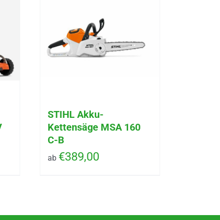
STIHL Akku-
V
Kettensäge MSA 160
C-B
€
389,00
ab