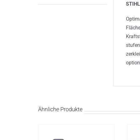
STIHL
Optima
Fläch
Krafts
stufen
zerkle
option
Ähnliche Produkte