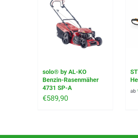
solo® by AL-KO
ST
Benzin-Rasenmäher
He
4731 SP-A
ab
€
589,90