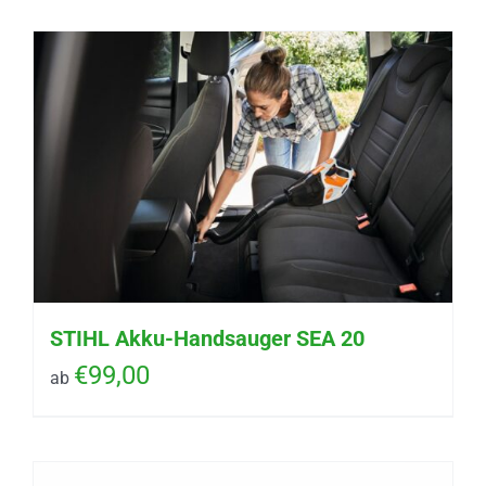
STIHL Akku-Handsauger SEA 20
€
99,00
ab