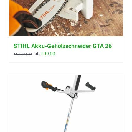
STIHL Akku-Gehölzschneider GTA 26
ab
€
99,00
ab
€
129,00